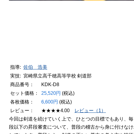
指
導:
佐伯 浩美
実
技:
宮崎県立高千穂高等学校 剣道部
商品番号：
KDK-D8
セット価格：
25,520円
(税込)
各枚価格：
6,600円
(税込)
レビュー：
★★★★
4.00
レビュー（1）
今回は剣道を続けていく上で、ひとつの目標でもあり、毎
段以下の昇段審査について、普段の稽古から身に付けなけれ