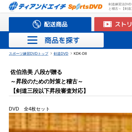
剣道練習法DV
と稽古～【剣道
配送商品
スト
商品を探す
スポーツ練習DVDトップ
剣道DVD
KDK-D8
D
V
佐伯浩美 八段が贈る
D
～昇段のための対策と稽古～
バ
バ
バ
サ
ソ
テ
ソ
ハ
レ
卓
野
剣
柔
弓
体
新
陸
創
ラ
エ
ス
メ
テ
ト
小
そ
【剣道三段以下昇段審査対応】
ス
ド
レ
ッ
フ
ニ
フ
ン
ス
球
球
道
道
道
操
体
上
作
グ
ア
ト
ン
ー
レ
学
の
ケ
ミ
ー
カ
ト
ス
ト
ド
リ
操
競
ダ
ビ
ロ
レ
タ
ピ
ー
校
他
ッ
ン
ボ
ー
テ
ボ
ボ
ン
技
ン
ー
ビ
ッ
ル
ン
ニ
体
DVD 全4枚セット
ト
ト
ー
ニ
ー
ー
グ
ス
ク
チ
グ
ン
育
ボ
ン
ル
ス
ル
ル
ス
グ
ー