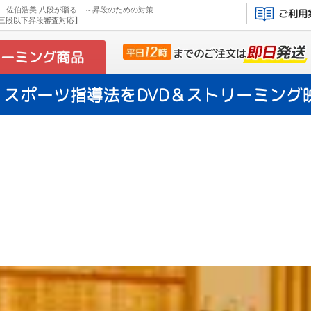
D 佐伯浩美 八段が贈る ～昇段のための対策
ご利用
三段以下昇段審査対応】
リーミング商品
スポーツ指導法をDVD＆ストリーミング