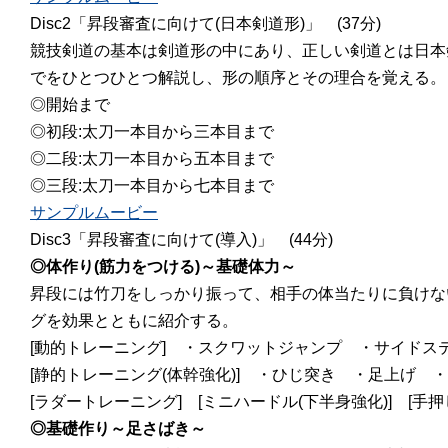
Disc2「昇段審査に向けて(日本剣道形)」
(37分)
競技剣道の基本は剣道形の中にあり、正しい剣道とは日本
でをひとつひとつ解説し、形の順序とその理合を覚える。
◎開始まで
◎初段:太刀一本目から三本目まで
◎二段:太刀一本目から五本目まで
◎三段:太刀一本目から七本目まで
サンプルムービー
Disc3「昇段審査に向けて(導入)」
(44分)
◎体作り(筋力をつける)～基礎体力～
昇段には竹刀をしっかり振って、相手の体当たりに負けな
グを効果とともに紹介する。
[動的トレーニング] ・スクワットジャンプ ・サイドス
[静的トレーニング(体幹強化)] ・ひじ突き ・足上げ
[ラダートレーニング] [ミニハードル(下半身強化)] [手押
◎基礎作り～足さばき～