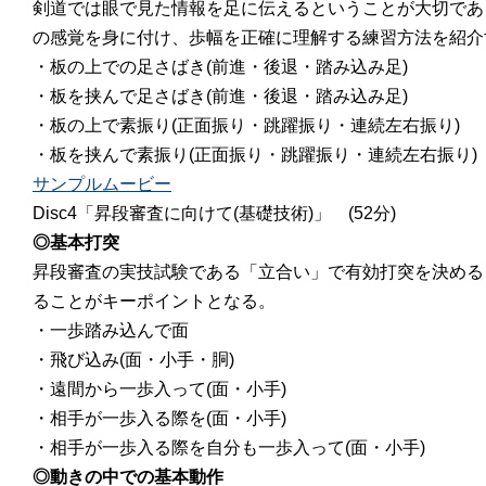
剣道では眼で見た情報を足に伝えるということが大切であ
の感覚を身に付け、歩幅を正確に理解する練習方法を紹介
・板の上での足さばき(前進・後退・踏み込み足)
・板を挟んで足さばき(前進・後退・踏み込み足)
・板の上で素振り(正面振り・跳躍振り・連続左右振り)
・板を挟んで素振り(正面振り・跳躍振り・連続左右振り)
サンプルムービー
Disc4「昇段審査に向けて(基礎技術)」
(52分)
◎基本打突
昇段審査の実技試験である「立合い」で有効打突を決める
ることがキーポイントとなる。
・一歩踏み込んで面
・飛び込み(面・小手・胴)
・遠間から一歩入って(面・小手)
・相手が一歩入る際を(面・小手)
・相手が一歩入る際を自分も一歩入って(面・小手)
◎動きの中での基本動作