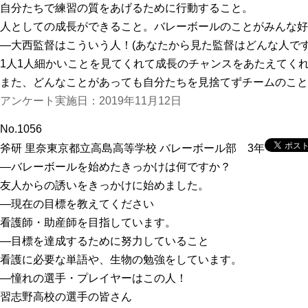
自分たちで練習の質をあげるために行動すること。
人としての成長ができること。バレーボールのことがみんな好
―大西監督はこういう人！(あなたから見た監督はどんな人です
1人1人細かいことを見てくれて成長のチャンスをあたえてく
また、どんなことがあっても自分たちを見捨てずチームのこと
アンケート実施日：2019年11月12日
No.1056
斧研 里奈
東京都立高島高等学校 バレーボール部 3年
―バレーボールを始めたきっかけは何ですか？
友人からの誘いをきっかけに始めました。
―現在の目標を教えてください
看護師・助産師を目指しています。
―目標を達成するために努力していること
看護に必要な単語や、生物の勉強をしています。
―憧れの選手・プレイヤーはこの人！
習志野高校の選手の皆さん