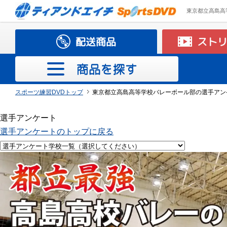
東京都立高島高
配送商品
スト
商品を探す
スポーツ練習DVDトップ
東京都立高島高等学校バレーボール部の選手アン
D
V
選手アンケート
D
選手アンケートのトップに戻る
バ
バ
バ
サ
ソ
テ
ソ
ハ
レ
卓
野
剣
柔
弓
体
新
陸
創
ラ
エ
ス
メ
テ
ト
小
そ
ス
ド
レ
ッ
フ
ニ
フ
ン
ス
球
球
道
道
道
操
体
上
作
グ
ア
ト
ン
ー
レ
学
の
ケ
ミ
ー
カ
ト
ス
ト
ド
リ
操
競
ダ
ビ
ロ
レ
タ
ピ
ー
校
他
ッ
ン
ボ
ー
テ
ボ
ボ
ン
技
ン
ー
ビ
ッ
ル
ン
ニ
体
ト
ト
ー
ニ
ー
ー
グ
ス
ク
チ
グ
ン
育
ボ
ン
ル
ス
ル
ル
ス
グ
ー