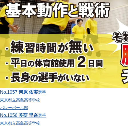
ル
No.1057
河原 佑実
選手
東京都立高島高等学校
バレーボール部
No.1056
斧研 里奈
選手
東京都立高島高等学校