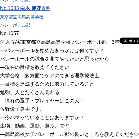
バレーボール部
No.1033
白木 優花
選手
東京都立高島高等学校
バレーボール部
No.1057
河原 佑実
東京都立高島高等学校 バレーボール部 3年
―バレーボールを始めたきっかけは何ですか？
バレーボールの試合を見てやりたいと思ったから
―現在の目標を教えてください
大学合格、多方面でケアのできる理学療法士
―目標を達成するために努力していること
勉強、人とたくさん関わる
―憧れの選手・プレイヤーはこの人！
佐野優子選手です。
―今ハマっていることはありますか？
生物、動画、運動、遊ぶ、です。
―高島高校女子バレーボール部の良いところを教えてください